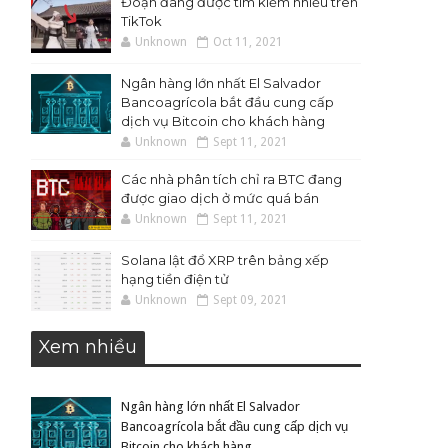
Đoạn đang được tìm kiếm nhiều trên
TikTok
Unknown
Oct 11, 2021
Ngân hàng lớn nhất El Salvador
Bancoagrícola bắt đầu cung cấp
dịch vụ Bitcoin cho khách hàng
Unknown
Sept 11, 2021
Các nhà phân tích chỉ ra BTC đang
được giao dịch ở mức quá bán
Unknown
Sept 11, 2021
Solana lật đổ XRP trên bảng xếp
hạng tiền điện tử
Unknown
Sept 09, 2021
Xem nhiều
Ngân hàng lớn nhất El Salvador
Bancoagrícola bắt đầu cung cấp dịch vụ
Bitcoin cho khách hàng