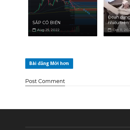
Đoạn đang
SẮP CÓ BIẾN
nhiều trên
Aug 25, 2022
Oct 11, 20
Bài đăng Mới hơn
Post
Comment