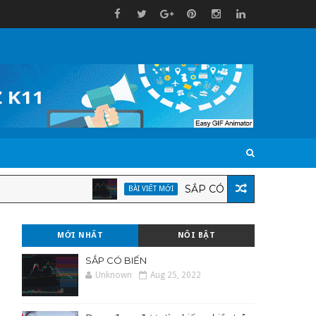
SẮP CÓ BIẾN
BÀI VIẾT MỚI
BÀI VIẾT
MỚI NHẤT
NỔI BẬT
SẮP CÓ BIẾN
Unknown
Aug 25, 2022