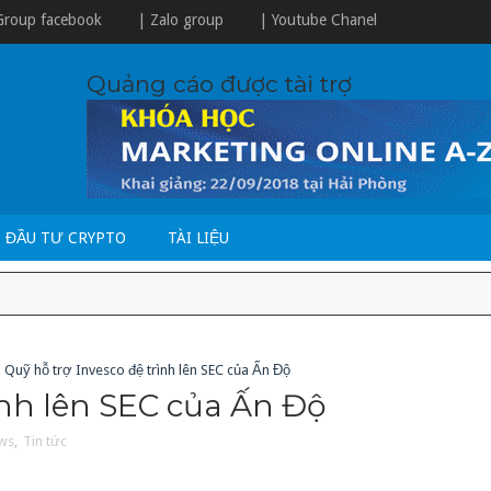
Group facebook
| Zalo group
| Youtube Chanel
Quảng cáo được tài trợ
ĐẦU TƯ CRYPTO
TÀI LIỆU
Quỹ hỗ trợ Invesco đệ trình lên SEC của Ấn Độ
ình lên SEC của Ấn Độ
ws
,
Tin tức