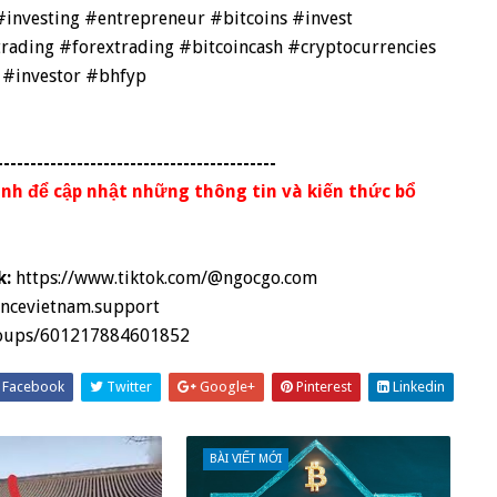
investing #entrepreneur #bitcoins #invest
rading #forextrading #bitcoincash #cryptocurrencies
 #investor #bhfyp
------------------------------------------
nh để cập nhật những thông tin và kiến thức bổ
k:
https://www.tiktok.com/@ngocgo.com
ancevietnam.support
roups/601217884601852
Facebook
Twitter
Google+
Pinterest
Linkedin
BÀI VIẾT MỚI