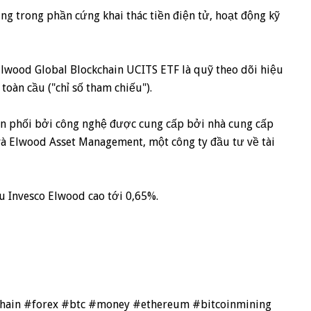
g trong phần cứng khai thác tiền điện tử, hoạt động kỹ
 Elwood Global Blockchain UCITS ETF là quỹ theo dõi hiệu
toàn cầu ("chỉ số tham chiếu").
hân phối bởi công nghệ được cung cấp bởi nhà cung cấp
y và Elwood Asset Management, một công ty đầu tư về tài
ầu Invesco Elwood cao tới 0,65%.
kchain #forex #btc #money #ethereum #bitcoinmining