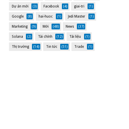
Dự án mới
(3)
Facebook
(4)
giai-tri
(1)
Google
(8)
hai-huoc
(1)
Jedi Master
(1)
Marketing
(9)
Mới
(48)
News
(37)
Solana
(2)
Tài chính
(12)
Tài liệu
(1)
Thị trường
(14)
Tin tức
(51)
Trade
(1)