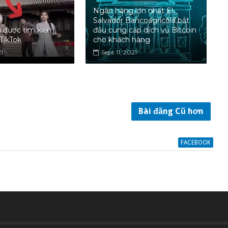
Ngân hàng lớn nhất El
Salvador Bancoagrícola bắt
 được tìm kiếm
đầu cung cấp dịch vụ Bitcoin
 TikTok
cho khách hàng
21
Sept 11, 2021
Bài đăng Cũ hơn
FACEBOOK