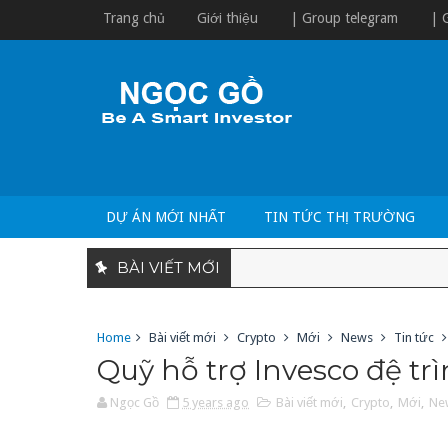
Trang chủ
Giới thiệu
| Group telegram
| 
DỰ ÁN MỚI NHẤT
TIN TỨC THỊ TRƯỜNG
BÀI VIẾT MỚI
Home
Bài viết mới
Crypto
Mới
News
Tin tức
Quỹ hỗ trợ Invesco đệ tr
Ngọc Gồ
5 years ago
Bài viết mới
,
Crypto
,
Mới
,
Ne