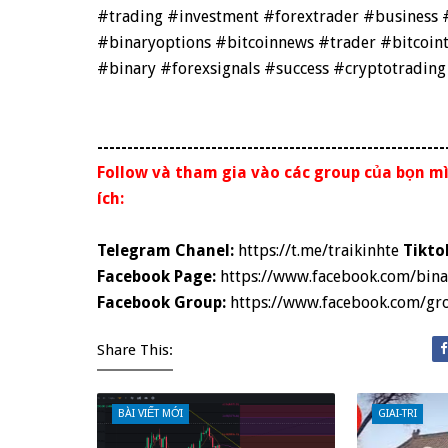
#trading #investment #forextrader #business #
#binaryoptions #bitcoinnews #trader #bitcoint
#binary #forexsignals #success #cryptotrading
----------------------------------------------------------
Follow và tham gia vào các group của bọn mì
ích:
Telegram Chanel:
https://t.me/traikinhte
Tikto
Facebook Page:
https://www.facebook.com/bin
Facebook Group:
https://www.facebook.com/g
Share This:
BÀI VIẾT MỚI
GIAI-TRI