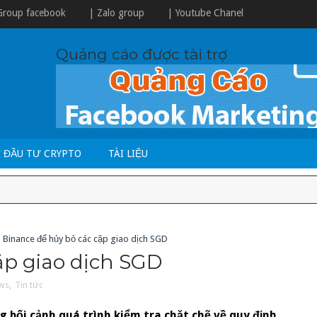
Group facebook
| Zalo group
| Youtube Chanel
Quảng cáo được tài trợ
ĐẦU TƯ CRYPTO
TÀI LIỆU
Binance để hủy bỏ các cặp giao dịch SGD
ặp giao dịch SGD
ws
,
Tin tức
g bối cảnh quá trình kiểm tra chặt chẽ về quy định