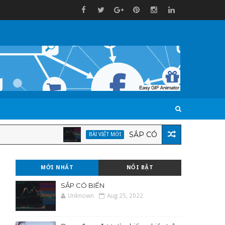
SẮP CÓ BIẾN
BÀI VIẾT MỚI
BÀI VIẾT
MỚI NHẤT
NỔI BẬT
SẮP CÓ BIẾN
Unknown
Aug 25, 2022