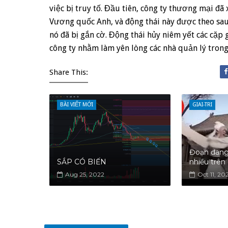
việc bị truy tố. Đầu tiên, công ty thương mại đã
Vương quốc Anh, và động thái này được theo sau 
nó đã bị gắn cờ. Động thái hủy niêm yết các cặp 
công ty nhằm làm yên lòng các nhà quản lý trong 
Share This:
BÀI VIẾT MỚI
GIAI-TRI
Đoạn đang
SẮP CÓ BIẾN
nhiều trên
Aug 25, 2022
Oct 11, 20