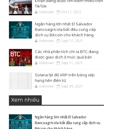
Đoạn đang được tìm kiếm nhiều trên
TikTok
Unknown
Oct 11, 2021
Ngân hàng lớn nhất El Salvador
Bancoagrícola bắt đầu cung cấp
dịch vụ Bitcoin cho khách hàng
Unknown
Sept 11, 2021
Các nhà phân tích chỉ ra BTC đang
được giao dịch ở mức quá bán
Unknown
Sept 11, 2021
Solana lật đổ XRP trên bảng xếp
hạng tiền điện tử
Unknown
Sept 09, 2021
Xem nhiều
Ngân hàng lớn nhất El Salvador
Bancoagrícola bắt đầu cung cấp dịch vụ
Bitcoin cho khách hàng