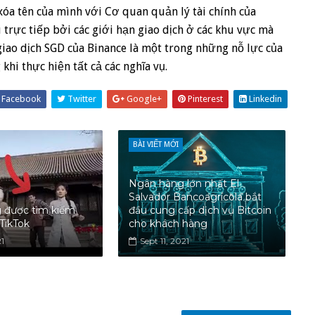
 xóa tên của mình với Cơ quan quản lý tài chính của
trực tiếp bởi các giới hạn giao dịch ở các khu vực mà
giao dịch SGD của Binance là một trong những nỗ lực của
khi thực hiện tất cả các nghĩa vụ.
Facebook
Twitter
Google+
Pinterest
Linkedin
BÀI VIẾT MỚI
Ngân hàng lớn nhất El
Salvador Bancoagrícola bắt
 được tìm kiếm
đầu cung cấp dịch vụ Bitcoin
 TikTok
cho khách hàng
21
Sept 11, 2021