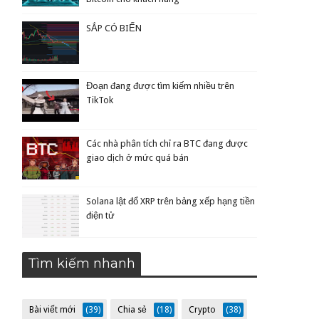
SẮP CÓ BIẾN
Đoạn đang được tìm kiếm nhiều trên
TikTok
Các nhà phân tích chỉ ra BTC đang được
giao dịch ở mức quá bán
Solana lật đổ XRP trên bảng xếp hạng tiền
điện tử
Tìm kiếm nhanh
Bài viết mới
(39)
Chia sẻ
(18)
Crypto
(38)