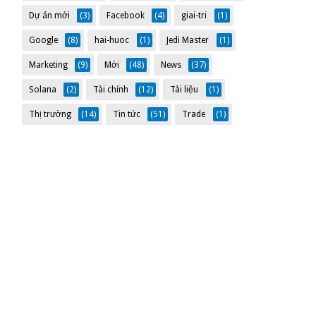
Dự án mới
(3)
Facebook
(4)
giai-tri
(1)
Google
(8)
hai-huoc
(1)
Jedi Master
(1)
Marketing
(9)
Mới
(48)
News
(37)
Solana
(2)
Tài chính
(12)
Tài liệu
(1)
Thị trường
(14)
Tin tức
(51)
Trade
(1)