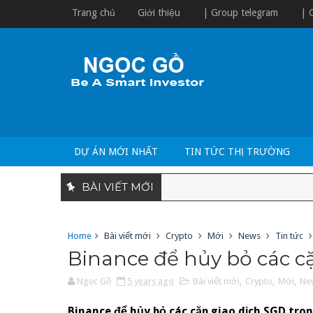
Trang chủ
Giới thiệu
| Group telegram
| 
DỰ ÁN MỚI NHẤT
TIN TỨC THỊ TRƯỜNG
BÀI VIẾT MỚI
Home
Bài viết mới
Crypto
Mới
News
Tin tức
Binance để hủy bỏ các c
Ngọc Gồ
5 years ago
Bài viết mới
,
Crypto
,
Mới
,
Ne
Binance để hủy bỏ các cặp giao dịch SGD tron