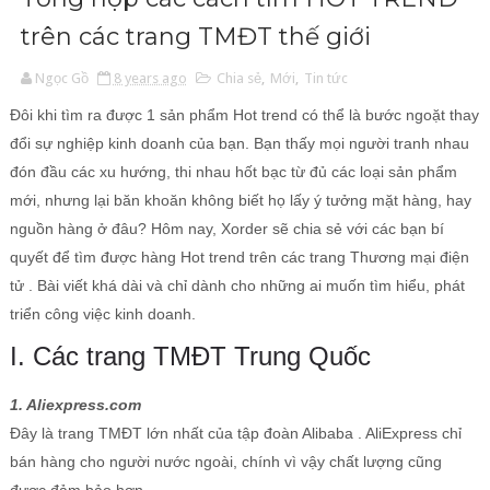
trên các trang TMĐT thế giới
Ngọc Gồ
8 years ago
Chia sẻ
,
Mới
,
Tin tức
Đôi khi tìm ra được 1 sản phẩm Hot trend có thể là bước ngoặt thay
đổi sự nghiệp kinh doanh của bạn. Bạn thấy mọi người tranh nhau
đón đầu các xu hướng, thi nhau hốt bạc từ đủ các loại sản phẩm
mới, nhưng lại băn khoăn không biết họ lấy ý tưởng mặt hàng, hay
nguồn hàng ở đâu? Hôm nay, Xorder sẽ chia sẻ với các bạn bí
quyết để tìm được hàng Hot trend trên các trang Thương mại điện
tử . Bài viết khá dài và chỉ dành cho những ai muốn tìm hiểu, phát
triển công việc kinh doanh.
I. Các trang TMĐT Trung Quốc
1. Aliexpress.com
Đây là trang TMĐT lớn nhất của tập đoàn Alibaba . AliExpress chỉ
bán hàng cho người nước ngoài, chính vì vậy chất lượng cũng