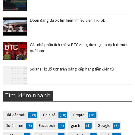
Đoạn đang được tìm kiếm nhiều trên TikTok
Các nhà phân tích chỉ ra BTC đang được giao dịch ở mức
quá bán
Solana lật đổ XRP trên bảng xếp hạng tiền điện tử
Tìm kiếm nhanh
Bài viết mới
(39)
Chia sẻ
(18)
Crypto
(38)
Dự án mới
(3)
Facebook
(4)
giai-tri
(1)
Google
(8)