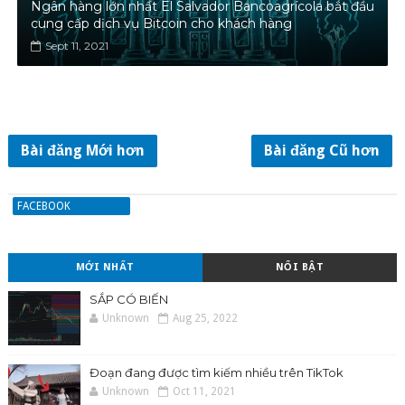
Ngân hàng lớn nhất El Salvador Bancoagrícola bắt đầu
cung cấp dịch vụ Bitcoin cho khách hàng
Sept 11, 2021
Bài đăng Mới hơn
Bài đăng Cũ hơn
FACEBOOK
MỚI NHẤT
NỔI BẬT
SẮP CÓ BIẾN
Unknown
Aug 25, 2022
Đoạn đang được tìm kiếm nhiều trên TikTok
Unknown
Oct 11, 2021